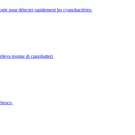
gie pour détecter rapidement les cyanobactéries
leva tossine di cianobatteri
 fresco